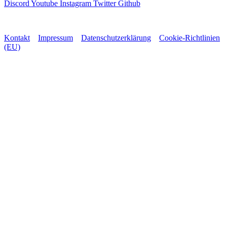
Discord
Youtube
Instagram
Twitter
Github
Alle Rechte vorbehalten © 2023-2025
Kontakt
–
Impressum
–
Datenschutzerklärung
–
Cookie-Richtlinien
(EU)